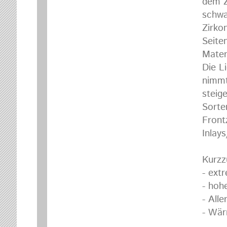
dem Z
schwa
Zirko
Seite
Mater
Die L
nimmt
steig
Sorte
Front
Inlay
Kurz
- ext
- hohe
- All
- Wär
Miß