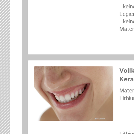
- kei
Legie
- kei
Mater
Voll
Kera
Mate
Lith
IV
IV
G