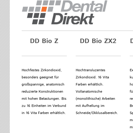
DD Bio Z
DD Bio ZX2
Hochfestes Zirkondioxid,
Hochtransluzentes
Ex
besonders geeignet für
Zirkondioxid. 16 Vita
ku
großspannige, anatomisch
Farben erhältlich.
ho
reduzierte Konstruktionen
Vollanatomische
fü
mit hohen Belastungen. Bis
(monolithische) Arbeiten
r
zu 16 Einheiten im Verbund
mit Aufhellung im
Br
in 16 Vita Farben erhältlich.
Schneide/Okklusalbereich.
Sp
mo
mi