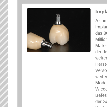
Impl
Als i
Impla
das 80
Milli
Mater
den l
weite
Herst
Verso
weite
Moder
Wiede
Befes
der S