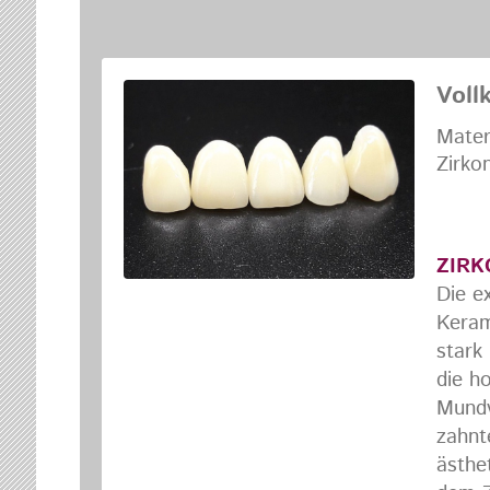
Voll
Mater
Zirko
De
ZIRK
Die e
Keram
stark
die h
Mundv
zahnt
ästhe