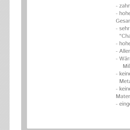
- zah
- hohe
Gesam
- seh
"Cha
- hohe
- All
- Wä
Miße
- kei
Metal
- kei
Mater
- ein