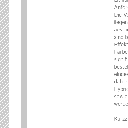
Lithi
Anfor
Die V
liege
aesth
sind 
Effek
Farbe
signi
beste
einge
daher
Hybri
sowie
werde
Kurz