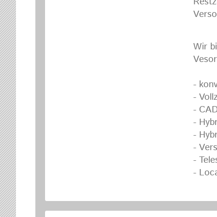
Restz
Verso
Wir b
Vesor
- kon
- Vol
- CAD
- Hyb
- Hyb
- Ver
- Tel
- Loc