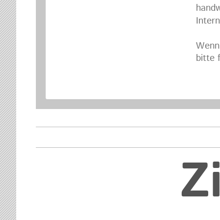
handw
Inter
Wenn 
bitte
Z