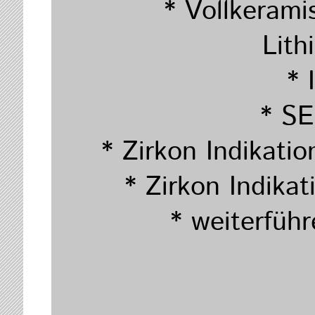
* Vollkeram
Lith
* 
* S
* Zirkon Indikati
* Zirkon Indikat
* weiterfüh