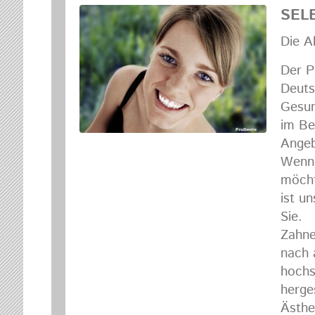
SEL
Die A
Der P
Deuts
Gesun
im Be
Angeb
Wenn 
möcht
ist u
Sie.
Zahne
nach 
hochs
herges
Ästhe